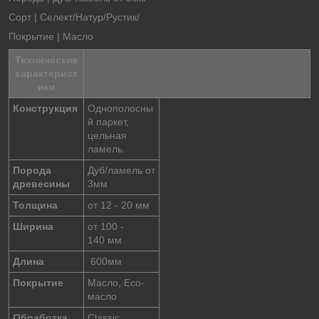
Сорт | Селект/Натур/Рустик/
Покрытие | Масло
Технические
характерист
ики
Конструкция
Однополосны
й паркет,
цельная
ламель.
Порода
Дуб/ламель от
древесины
3мм
Толщина
от 12 - 20 мм
Ширина
от 100 -
140 мм
Длина
600мм
Покрытие
Масло, Eco-
масло
Обработка
Classic