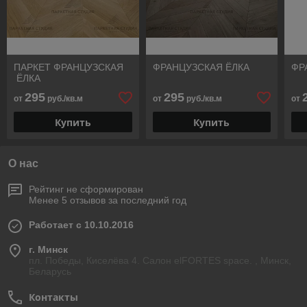
ПАРКЕТ ФРАНЦУЗСКАЯ
ФРАНЦУЗСКАЯ ЁЛКА
ФР
ЁЛКА
295
295
от
руб./кв.м
от
руб./кв.м
от
Купить
Купить
О нас
Рейтинг не сформирован
Менее 5 отзывов за последний год
Работает с 10.10.2016
г. Минск
пл. Победы, Киселёва 4. Салон elFORTES space. , Минск,
Беларусь
Контакты