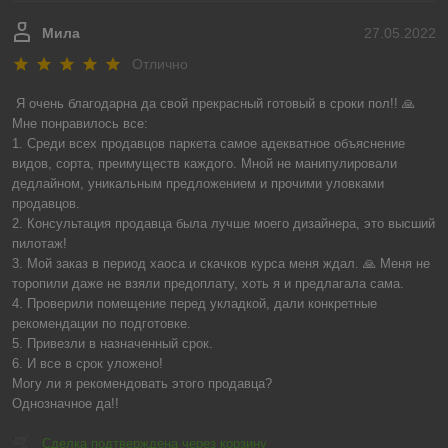
Мила
27.05.2022
Отлично
Я очень благодарна да свой прекрасный готовый в сроки пол!! 🙏

Мне понравилось все:

1. Среди всех продавцов паркета самое адекватное объяснение 
видов, сорта, преимуществ каждого. Мной не манипулировали 
дедлайном, уникальным предложением и прочими уловками 
продавцов.

2. Консультация продавца была лучше моего дизайнера, это высший 
пилотаж!

3. Мой заказ в период хаоса и скачков курса меня ждал. 🙏 Меня не 
торопили даже не взяли предоплату, хоть я и предлагала сама. 

4. Проверили помещение перед укладкой, дали конкретные 
рекомендации по подготовке.

5. Привезли в назначенный срок.

6. И все в срок уложено!

Могу ли я рекомендовать этого продавца?

Однозначное да!!
Сделка подтверждена через корзину