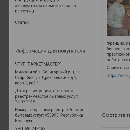
Инструкция по вводу в
эксплуатация паркетных полов
и лестниц
Статьи
Франции, из
бизнес-школ
Информация для покупателя
престижного
работала в
ЧТУП "ПАРКЕТМАСТЕР"
Своим опыто
Минская обл., Солигорский р-н, г.п.
https://esol
Старобин, ул. Дризгаловича д.1,
корп.1, каб 1.
Дата регистрации в Торговом
реестре/Реестре бытовых услуг:
24.07.2019
Номер в Торговом реестре/Реестре
бытовых услуг: 455995, Республика
Беларусь
УНП: 690743453