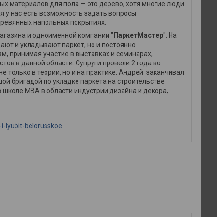
х материалов для пола — это дерево, хотя многие люди
ня у нас есть возможность задать вопросы
деревянных напольных покрытиях.
агазина и одноименной компании "
ПаркетМастер
". На
дают и укладывают паркет, но и постоянно
, принимая участие в выставках и семинарах,
тов в данной области. Супруги провели 2 года во
е только в теории, но и на практике. Андрей заканчивал
шой бригадой по укладке паркета на строительстве
 школе МВА в области индустрии дизайна и декора,
i-lyubit-belorusskoe