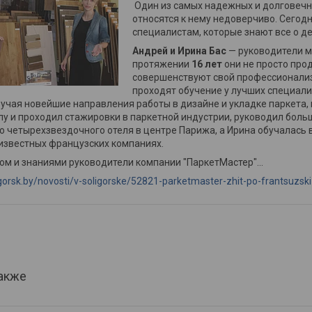
Один из самых надежных и долговечны
относятся к нему недоверчиво. Сегод
специалистам, которые знают все о 
Андрей и Ирина Бас
— руководители м
протяжении
16 лет
они не просто про
совершенствуют свой профессионализм
проходят обучение у лучших специалис
учая новейшие направления работы в дизайне и укладке паркета, н
у и проходил стажировки в паркетной индустрии, руководил боль
 четырехзвездочного отеля в центре Парижа, а Ирина обучалась в
 известных французских компаниях.
м и знаниями руководители компании "ПаркетМастер"...
igorsk.by/novosti/v-soligorske/52821-parketmaster-zhit-po-frantsuzski-